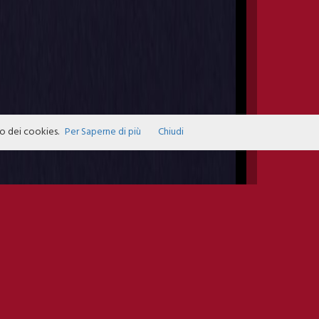
zo dei cookies.
Per Saperne di più
Chiudi