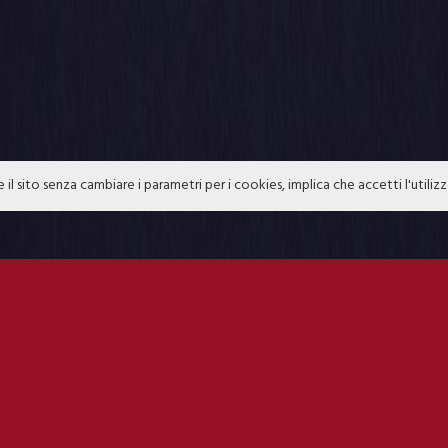
e il sito senza cambiare i parametri per i cookies, implica che accetti l'utiliz