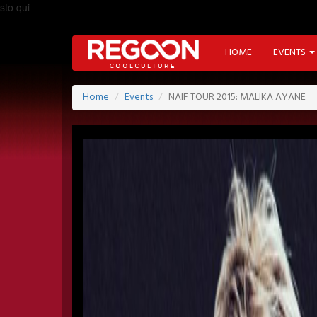
sto qui
HOME
EVENTS
Home
Events
NAIF TOUR 2015: MALIKA AYANE