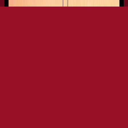
CINTHIE
DJ
Cinthie started dj`ing at
the age of 16 and played
worldwide in countries
like Japan, Russia, Mexico
and the vast majority of
the European mainland. At