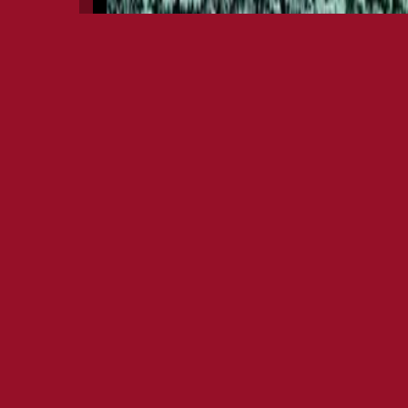
STEVE 
Stephen Richar
GENESIS, con cui 