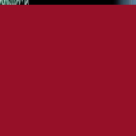
HACKETT
MUSICIAN
d Hackett
, detto
Steve
, è un chitarrista e compositore britannico di rock 
ha inciso otto album dal 1971 al 1977, per poi intraprendere la carriera solista