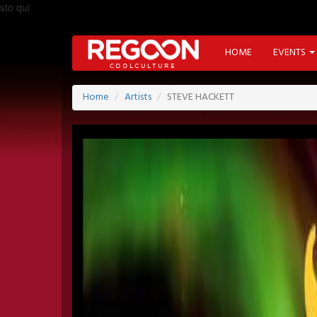
sto qui
HOME
EVENTS
Home
Artists
STEVE HACKETT