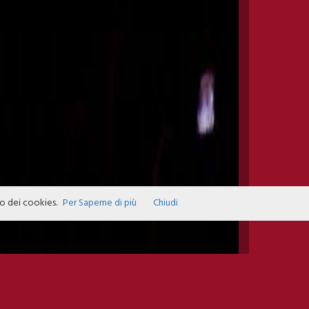
zo dei cookies.
Per Saperne di più
Chiudi