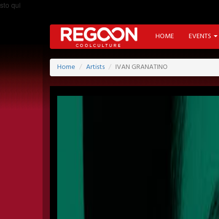
sto qui
HOME
EVENTS
Home
Artists
IVAN GRANATINO