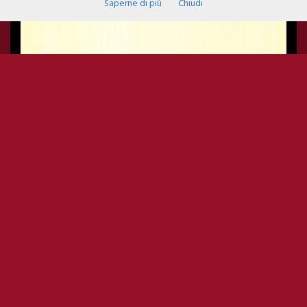
Saperne di più
Chiudi
IL CILE
SINGER
Il Cile, nome d'arte di
Lorenzo Cilembrini
(Arezzo, 9 novembre
1981), è un cantautore