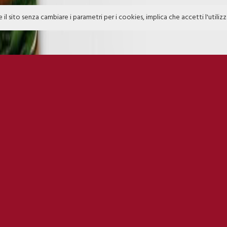
e il sito senza cambiare i parametri per i cookies, implica che accetti l'utiliz
 GIORGIANNI
VOCALIST
 nasce a Milano il 2/11/88, sin da ragazzina ha fatto parte di un agenzia di mo
i come modella. A 22 anni entra nella casa del Grande Fratello, la sua permanen