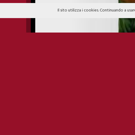
Il sito utilizza i cookies. Continuando a usar
CHIARA
Chiara Giorgianni
svolto vari lavor