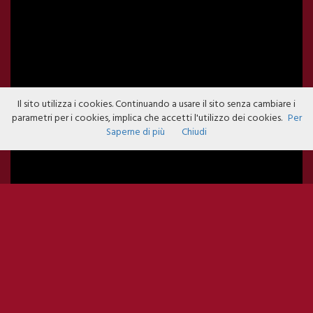
Il sito utilizza i cookies. Continuando a usare il sito senza cambiare i
parametri per i cookies, implica che accetti l'utilizzo dei cookies.
Per
Saperne di più
Chiudi
MATES //
PROMOTED