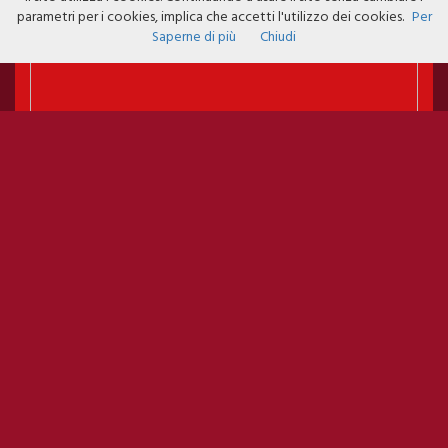
parametri per i cookies, implica che accetti l'utilizzo dei cookies.
Per
Saperne di più
Chiudi