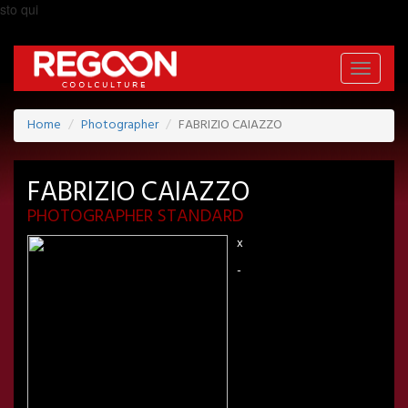
sto qui
Toggle
navigati
Home
Photographer
FABRIZIO CAIAZZO
FABRIZIO CAIAZZO
PHOTOGRAPHER STANDARD
x
-