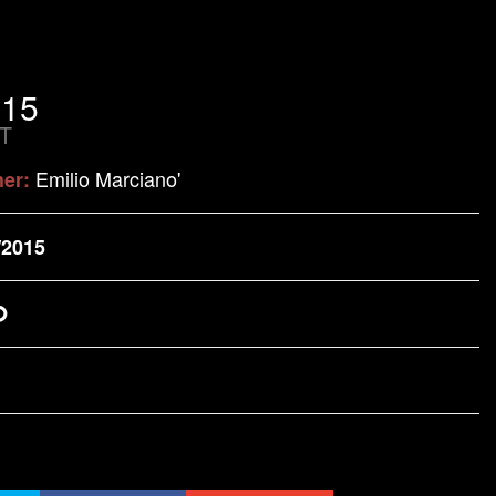
015
T
Emilio Marciano'
her:
/2015