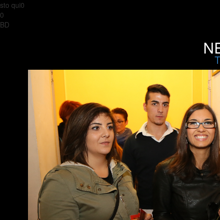
sto qui0
0
BD
NE