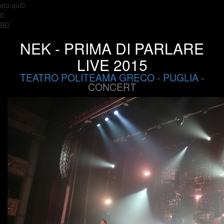
sto qui0
0
BD
NEK - PRIMA DI PARLARE
LIVE 2015
TEATRO POLITEAMA GRECO
-
PUGLIA
-
CONCERT